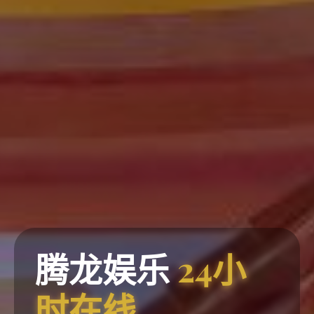
腾龙娱乐
24小
时在线