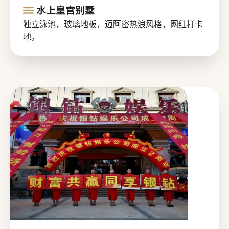
水上皇宫别墅
独立泳池，玻璃地板，迈阿密热浪风格，网红打卡
地。