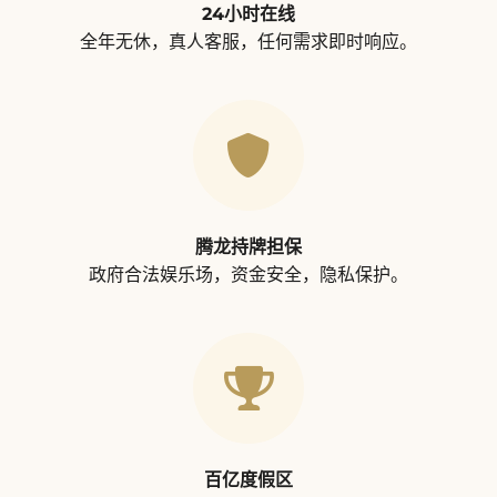
24小时在线
全年无休，真人客服，任何需求即时响应。
腾龙持牌担保
政府合法娱乐场，资金安全，隐私保护。
百亿度假区