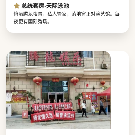
总统套房·天际泳池
俯瞰腾龙夜景，私人管家，落地窗正对演艺馆。每
夜更有国际秀场。