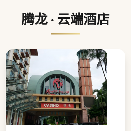
腾龙 · 云端酒店